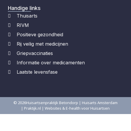
Handige links
Thuisarts
RIVM
Positieve gezondheid
Rij veilig met medicijnen
Griepvaccinaties
Informatie over medicamenten
Laatste levensfase
© 2026
Huisartsenpraktijk Betondorp | Huisarts Amsterdam
| Praktijk.nl | Websites & E-health voor Huisartsen