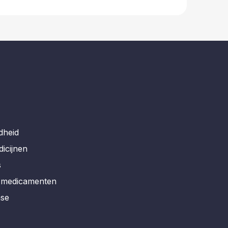
dheid
dicijnen
s
r medicamenten
ase