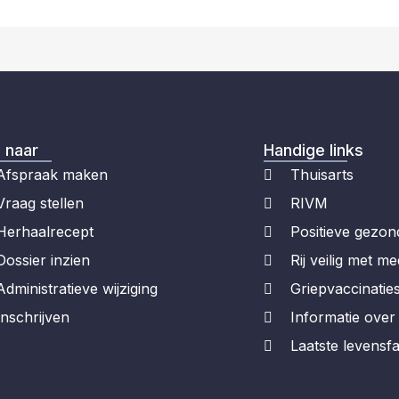
 naar
Handige links
Afspraak maken
Thuisarts
Vraag stellen
RIVM
Herhaalrecept
Positieve gezon
Dossier inzien
Rij veilig met me
Administratieve wijziging
Griepvaccinatie
Inschrijven
Informatie ove
Laatste levensf